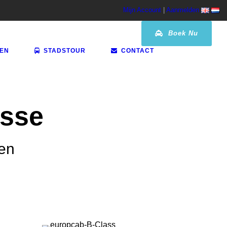
Mijn Account
|
Aanmelden
Boek Nu
VEN
STADSTOUR
CONTACT
asse
ten