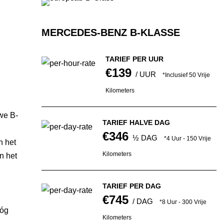
MERCEDES-BENZ B-KLASSE
TARIEF PER UUR
€139
/ UUR
*Inclusief 50 Vrije
Kilometers
we B-
TARIEF HALVE DAG
€346
½ DAG
*4 Uur - 150 Vrije
n het
Kilometers
n het
TARIEF PER DAG
€745
/ DAG
*8 Uur - 300 Vrije
nóg
Kilometers