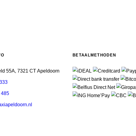
FO
BETAALMETHODEN
eld 55A, 7321 CT Apeldoorn
3333
 485
xiapeldoorn.nl