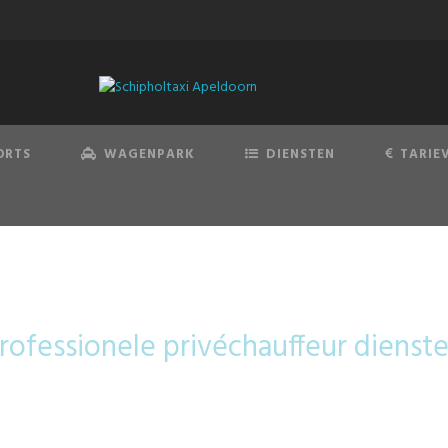
ORTS
WAGENPARK
DIENSTEN
TARIE
cedes-Benz V-Kl
rofessionele privéchauffeur dienst