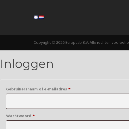
Copyright © 2026 Europcab B.V. Alle rechten voorbeh
Inloggen
Verplicht
Gebruikersnaam of e-mailadres
*
Verplicht
Wachtwoord
*