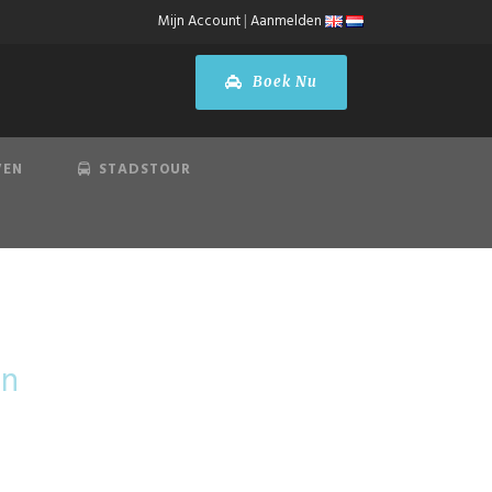
Mijn Account
|
Aanmelden
Boek Nu
VEN
STADSTOUR
asse
en