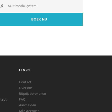
Multimedia System
BOEK NU
LINKS
Contact
Over ons
Ritprijs berekenen
FAQ
Aanmelden
Mijn Account