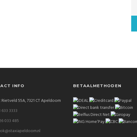
ACT INFO
BETAALMETHODEN
 Rietveld 55A, 7321 CT Apeldoorn
 633 3333
26 033 485
ok@staxiapeldoorn.nl