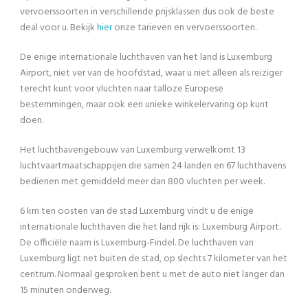
vervoerssoorten in verschillende prijsklassen dus ook de beste
deal voor u. Bekijk
hier
onze tarieven en vervoerssoorten.
De enige internationale luchthaven van het land is Luxemburg
Airport, niet ver van de hoofdstad, waar u niet alleen als reiziger
terecht kunt voor vluchten naar talloze Europese
bestemmingen, maar ook een unieke winkelervaring op kunt
doen.
Het luchthavengebouw van Luxemburg verwelkomt 13
luchtvaartmaatschappijen die samen 24 landen en 67 luchthavens
bedienen met gemiddeld meer dan 800 vluchten per week.
6 km ten oosten van de stad Luxemburg vindt u de enige
internationale luchthaven die het land rijk is: Luxemburg Airport.
De officiële naam is Luxemburg-Findel. De luchthaven van
Luxemburg ligt net buiten de stad, op slechts 7 kilometer van het
centrum. Normaal gesproken bent u met de auto niet langer dan
15 minuten onderweg.