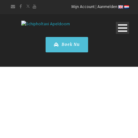
Mijn Account
|
Aanmelden
Boek Nu
Taxi
Apeldoorn