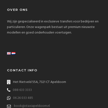
OVER ONS
Wij zijn gespecialiseerd in exclusieve transfers voor bedrijven en
particulieren. Onze wagenpark bestaat uit premium nieuwste
modellen en goed onderhouden voertuigen.
CONTACT INFO
Het Rietveld 55A, 7321 CT Apeldoorn
088 633 3333
06 26 033 485
book@staxiapeldoorn.nl