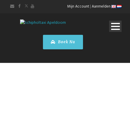
Mijn Account
|
Aanmelden
Boek Nu
Toyota
PROACE