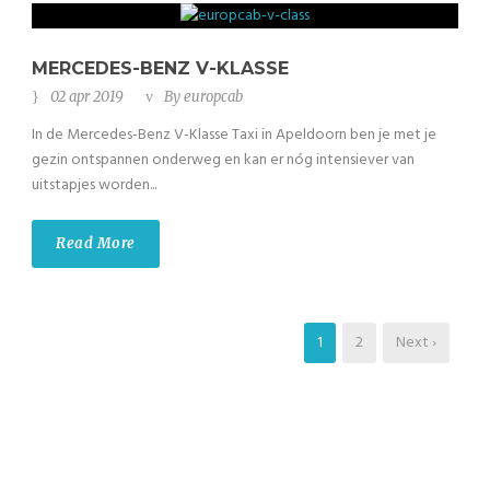
MERCEDES-BENZ V-KLASSE
02 apr 2019
By
europcab
In de Mercedes-Benz V-Klasse Taxi in Apeldoorn ben je met je
gezin ontspannen onderweg en kan er nóg intensiever van
uitstapjes worden...
Read More
1
2
Next ›