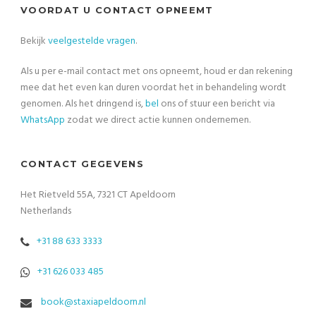
VOORDAT U CONTACT OPNEEMT
Bekijk
veelgestelde vragen
.
Als u per e-mail contact met ons opneemt, houd er dan rekening
mee dat het even kan duren voordat het in behandeling wordt
genomen. Als het dringend is,
bel
ons of stuur een bericht via
WhatsApp
zodat we direct actie kunnen ondernemen.
CONTACT GEGEVENS
Het Rietveld 55A, 7321 CT Apeldoorn
Netherlands
+31 88 633 3333
+31 626 033 485
book@staxiapeldoorn.nl