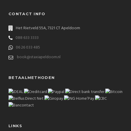
CONTACT INFO
Het Rietveld 55A, 7321 CT Apeldoorn
088 633 3333
06 26 033 485
book@staxiapeldoorn.nl
BETAALMETHODEN
LINKS