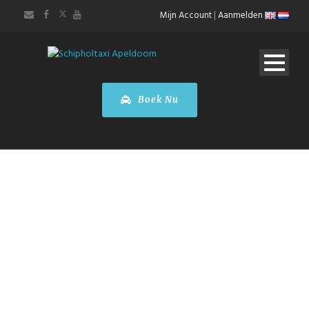
Mijn Account
|
Aanmelden
Boek Nu
Toyota PROACE
Shuttle