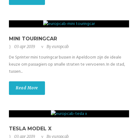
MINI TOURINGCAR
03 apr 2019
By
europcab
De Sprinter mini touringcar bussen in Apeldoorn zijn de ideale
keuze om passagiers op smalle straten te vervoeren. In de stad,
tussen...
Read More
TESLA MODEL X
03 apr 2019
By
europcab