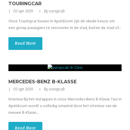
TOURINGCAR
03 apr 2019
By
europcab
Onze Touringcar bussen in Apeldoorn zijn de ideale keuze om
een groep passagiers te vervoeren. In de stad, buiten de stad of...
Read More
MERCEDES-BENZ B-KLASSE
03 apr 2019
By
europcab
Interieur Bij het instappen in onze Mercedes-Benz B-Klasse Taxi in
Apeldoorn wordt u volledig omarmd door het interieur van de
nieuwe B-Klasse....
Read More